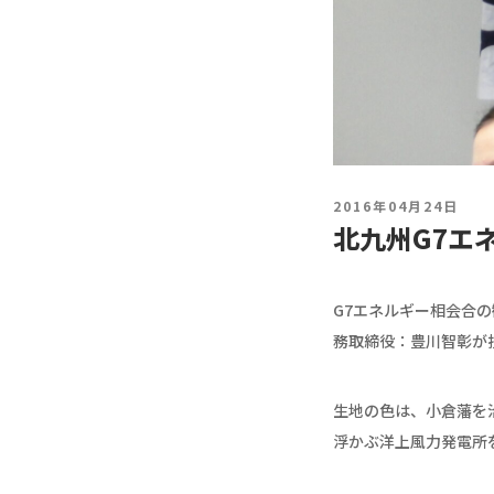
2016年04月24日
北九州G7エ
G7エネルギー相会合
務取締役：豊川智彰が
生地の色は、小倉藩を
浮かぶ洋上風力発電所