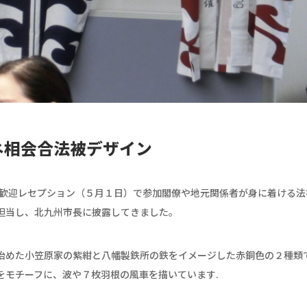
ネ相会合法被デザイン
の歓迎レセプション（５月１日）で参加閣僚や地元関係者が身に着ける法
担当し、北九州市長に披露してきました。
治めた小笠原家の紫紺と八幡製鉄所の鉄をイメージした赤銅色の２種類
をモチーフに、波や７枚羽根の風車を描いています.