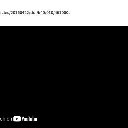
rticles/20160422/ddl/k40/010/461000c